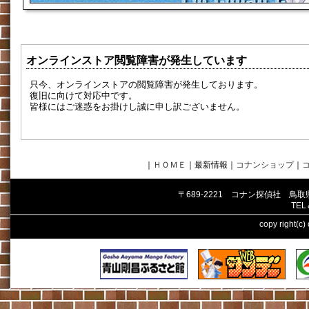
オンラインストア閲覧障害が発生しています
只今、オンラインストアの閲覧障害が発生しております。
復旧に向けて対応中です。
皆様にはご迷惑をお掛けし誠に申し訳ございません。
｜
ＨＯＭＥ
｜最新情報
｜
コナンショップ
｜
〒689-2221 コナン探偵社 鳥
TEL
copy right(c)