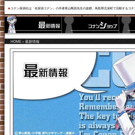
★
コナン探偵社は「名探偵コナン」の作者青山剛昌先生の故郷、鳥取県北栄町で活動するコナ
HOME
＞最新情報