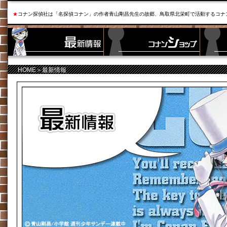
★
コナン探偵社は「名探偵コナン」の作者青山剛昌先生の故郷、鳥取県北栄町で活動するコナ
HOME
＞最新情報