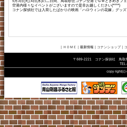
5月3日(火),4日(水)の二日間、鳥取砂丘コナン空港でＧＷときめきフ
空港内様々なイベントがございますので是非お越しください(*^^*)
コナン探偵社では入荷したばかりの映画「ハロウィンの花嫁」グッズ
｜
ＨＯＭＥ
｜最新情報
｜
コナンショップ
｜
〒689-2221 コナン探偵社 鳥
TEL
copy right(c)