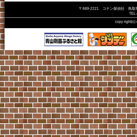
〒689-2221 コナン探偵社 鳥
TEL
copy right(c)