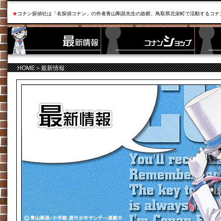
★
コナン探偵社は「名探偵コナン」の作者青山剛昌先生の故郷、鳥取県北栄町で活動するコナ
HOME
＞最新情報