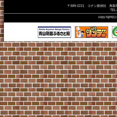
〒689-2221 コナン探偵社 鳥
TEL
copy right(c)