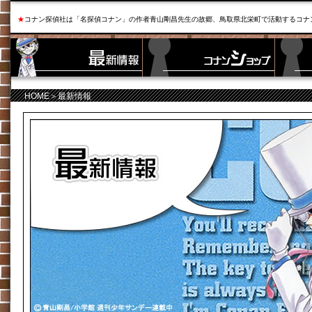
★
コナン探偵社は「名探偵コナン」の作者青山剛昌先生の故郷、鳥取県北栄町で活動するコナ
HOME
＞最新情報