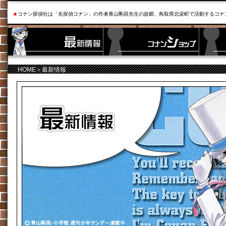
★
コナン探偵社は「名探偵コナン」の作者青山剛昌先生の故郷、鳥取県北栄町で活動するコナ
HOME
＞最新情報