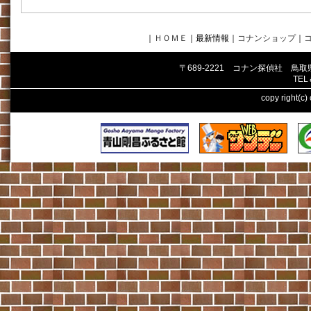
｜
ＨＯＭＥ
｜最新情報
｜
コナンショップ
｜
〒689-2221 コナン探偵社 鳥
TEL
copy right(c)