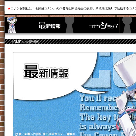
★
コナン探偵社は「名探偵コナン」の作者青山剛昌先生の故郷、鳥取県北栄町で活動するコナ
HOME
＞最新情報