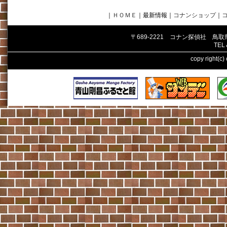
｜
ＨＯＭＥ
｜最新情報
｜
コナンショップ
｜
〒689-2221 コナン探偵社 鳥
TEL
copy right(c)