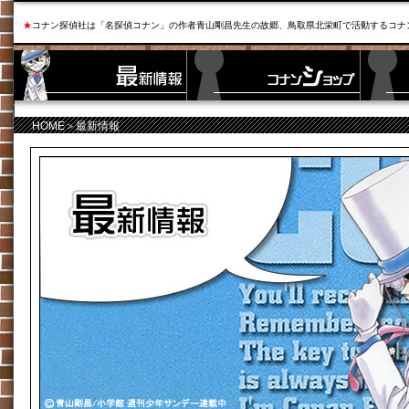
★
コナン探偵社は「名探偵コナン」の作者青山剛昌先生の故郷、鳥取県北栄町で活動するコナ
HOME
＞最新情報