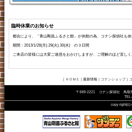
臨時休業のお知らせ
都合により、「青山剛昌ふるさと館」が休館の為、コナン探偵社も休
期間：2013/1/28(月).29(火).30(水) の３日間
ご来店の皆様には大変ご迷惑をおかけしますが、ご理解のほど宜しく
｜
ＨＯＭＥ
｜最新情報
｜
コナンショップ
｜
〒689-2221 コナン探偵社 鳥
TEL
copy right(c)