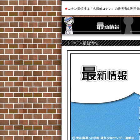
★
コナン探偵社は「名探偵コナン」の作者青山剛昌先
HOME
＞最新情報