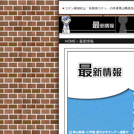
★
コナン探偵社は「名探偵コナン」の作者青山剛昌先
HOME
＞最新情報