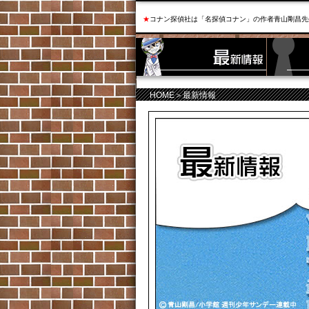
★
コナン探偵社は「名探偵コナン」の作者青山剛昌先
HOME
＞最新情報