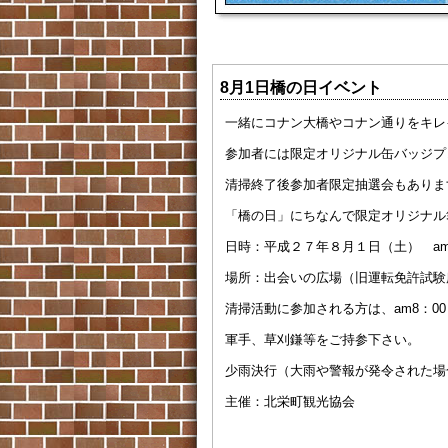
8月1日橋の日イベント
一緒にコナン大橋やコナン通りをキレ
参加者には限定オリジナル缶バッジプ
清掃終了後参加者限定抽選会もありま
「橋の日」にちなんで限定オリジナル
日時：平成２７年８月１日（土） am8
場所：出会いの広場（旧運転免許試験
清掃活動に参加される方は、am8：0
軍手、草刈鎌等をご持参下さい。
少雨決行（大雨や警報が発令された場
主催：北栄町観光協会