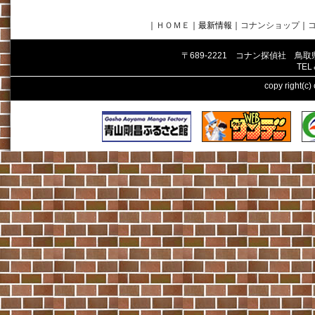
｜
ＨＯＭＥ
｜最新情報
｜
コナンショップ
｜
〒689-2221 コナン探偵社 鳥
TEL
copy right(c)