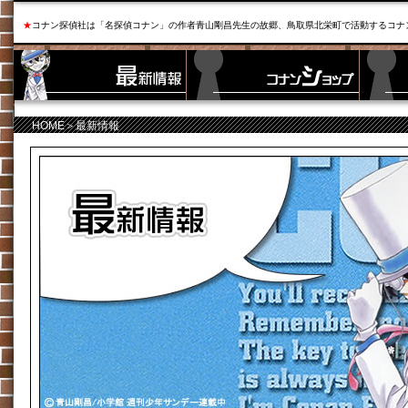
★
コナン探偵社は「名探偵コナン」の作者青山剛昌先生の故郷、鳥取県北栄町で活動するコナ
HOME
＞最新情報