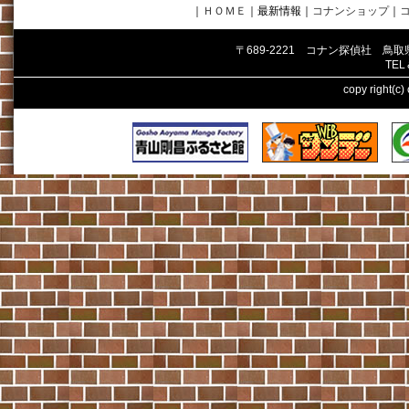
｜
ＨＯＭＥ
｜最新情報
｜
コナンショップ
｜
〒689-2221 コナン探偵社 鳥
TEL
copy right(c)