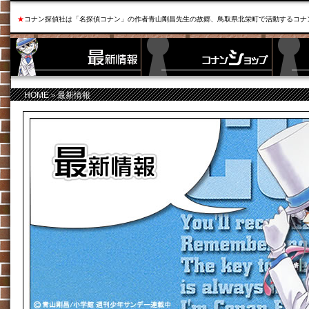
★
コナン探偵社は「名探偵コナン」の作者青山剛昌先生の故郷、鳥取県北栄町で活動するコナ
HOME
＞最新情報