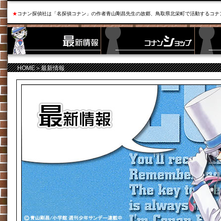
★
コナン探偵社は「名探偵コナン」の作者青山剛昌先生の故郷、鳥取県北栄町で活動するコナ
HOME
＞最新情報