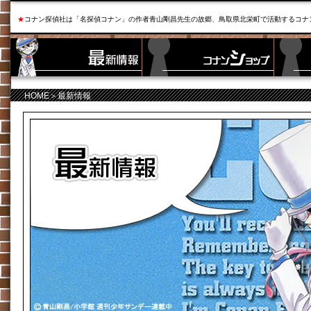
★
コナン探偵社は「名探偵コナン」の作者青山剛昌先生の故郷、鳥取県北栄町で活動するコナ
HOME
＞最新情報