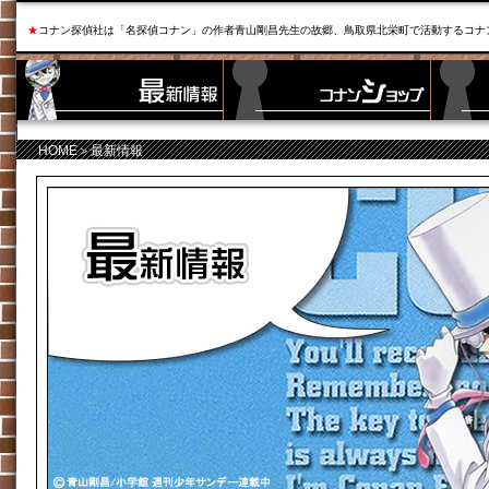
★
コナン探偵社は「名探偵コナン」の作者青山剛昌先生の故郷、鳥取県北栄町で活動するコナ
HOME
＞最新情報