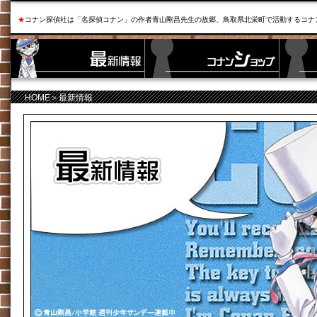
★
コナン探偵社は「名探偵コナン」の作者青山剛昌先生の故郷、鳥取県北栄町で活動するコナ
HOME
＞最新情報