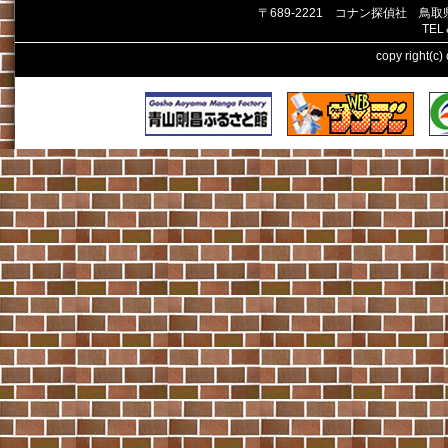
〒689-2221 コナン探偵社 鳥
TEL
copy right(c)