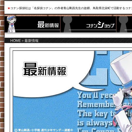
★
コナン探偵社は「名探偵コナン」の作者青山剛昌先生の故郷、鳥取県北栄町で活動するコナ
HOME
＞最新情報