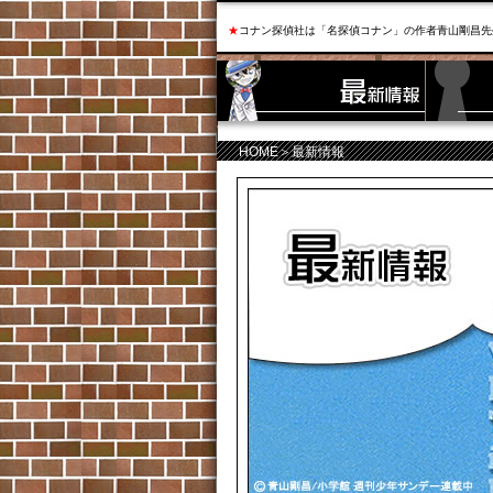
★
コナン探偵社は「名探偵コナン」の作者青山剛昌先
HOME
＞最新情報