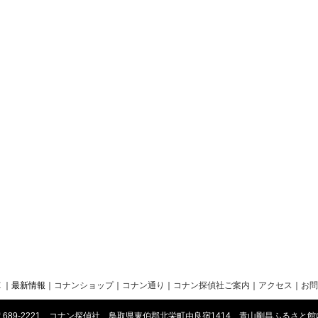
Ｅ
｜最新情報
｜
コナンショップ
｜
コナン通り
｜
コナン探偵社ご案内
｜
アクセス
｜
お問
〒689-2221 コナン探偵社 鳥取県東伯郡北栄町由良宿1414 青山剛昌ふるさと館