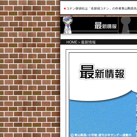
★
コナン探偵社は「名探偵コナン」の作者青山剛昌先
HOME
＞最新情報