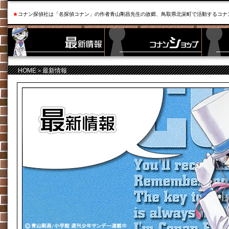
★
コナン探偵社は「名探偵コナン」の作者青山剛昌先生の故郷、鳥取県北栄町で活動するコナ
HOME
＞最新情報