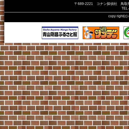
〒689-2221 コナン探偵社 鳥
TEL
copy right(c)