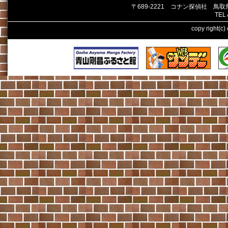
〒689-2221 コナン探偵社 鳥
TEL
copy right(c)