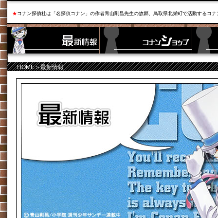
★
コナン探偵社は「名探偵コナン」の作者青山剛昌先生の故郷、鳥取県北栄町で活動するコナ
HOME
＞最新情報