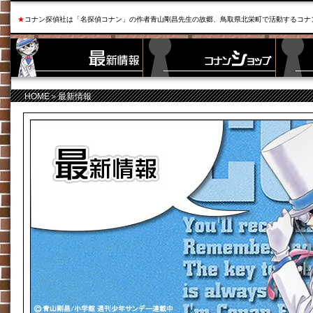
★
コナン探偵社は「名探偵コナン」の作者青山剛昌先生の故郷、鳥取県北栄町で活動するコナ
HOME
＞最新情報