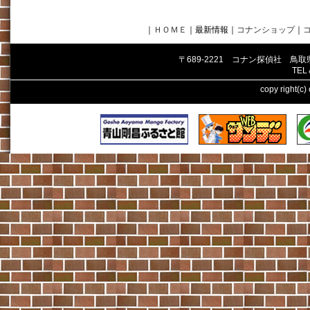
｜
ＨＯＭＥ
｜最新情報
｜
コナンショップ
｜
〒689-2221 コナン探偵社 鳥
TEL
copy right(c)