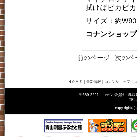
拭けばピカピカ
サイズ：約W90×
コナンショップ価
前のページ
次のペ
｜
ＨＯＭＥ
｜最新情報
｜
コナンショップ
｜
〒689-2221 コナン探偵社 鳥
TEL
copy right(c)