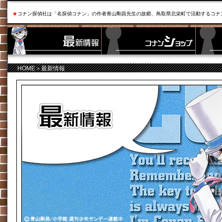
★
コナン探偵社は「名探偵コナン」の作者青山剛昌先生の故郷、鳥取県北栄町で活動するコナ
HOME
＞最新情報