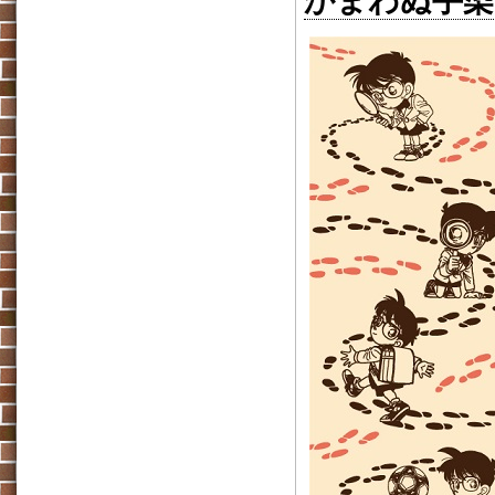
かまわぬ手染